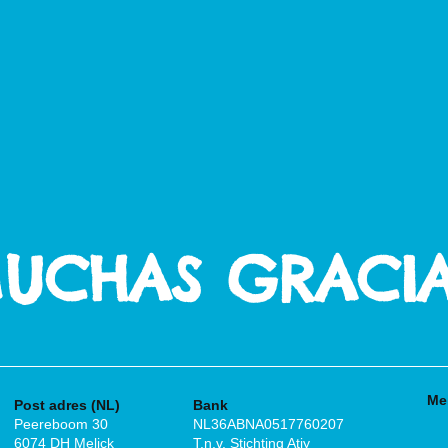
UCHAS GRACIA
Me
Post adres (NL)
Bank
Peereboom 30
NL36ABNA0517760207
6074 DH Melick
T.n.v. Stichting Atiy