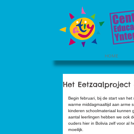
HOME
Het Eetzaalproject
Begin februari, bij de start van h
warme middagmaaltijd aan arme s
kinderen schoolmateriaal kunnen g
aantal leerlingen hebben we ook 
ouders hier in Bolivia zelf voor al 
moeilijk. 