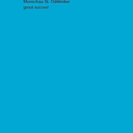
Monschau-St. Odiliënberg
groot succes!