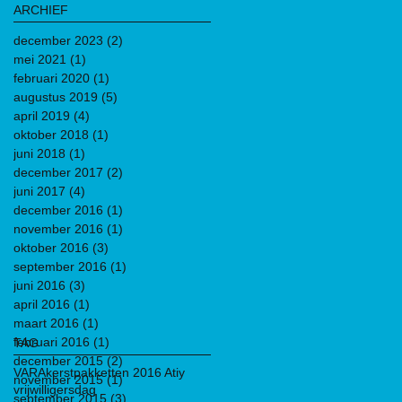
ARCHIEF
december 2023
(2)
2 posts
mei 2021
(1)
1 post
februari 2020
(1)
1 post
augustus 2019
(5)
5 posts
april 2019
(4)
4 posts
oktober 2018
(1)
1 post
juni 2018
(1)
1 post
december 2017
(2)
2 posts
juni 2017
(4)
4 posts
december 2016
(1)
1 post
november 2016
(1)
1 post
oktober 2016
(3)
3 posts
september 2016
(1)
1 post
juni 2016
(3)
3 posts
april 2016
(1)
1 post
maart 2016
(1)
1 post
februari 2016
(1)
1 post
TAG
december 2015
(2)
2 posts
VARA
kerstpakketten 2016 Atiy
november 2015
(1)
1 post
vrijwilligersdag
september 2015
(3)
3 posts