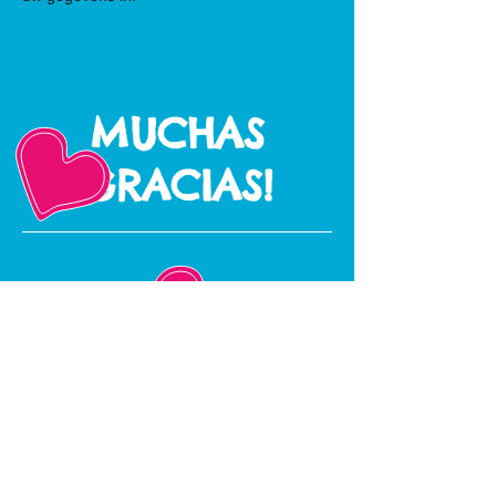
MUCHAS
GRACIAS!
Contact
Stichting Atiy Nederland
Tel.
+31 (0)6 13758084
info@atiy.nl
Post adres (NL)
Peereboom 30