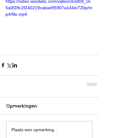
https://video.wixstatic.com/video/c63d08_0c
5a0f28c2f240219cabad95907a144e/720p/m
p4/file.mp4
Opmerkingen
Plaats een opmerking...