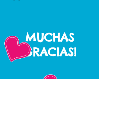
MUCHAS
GRACIAS!
Contact
Stichting Atiy Nederland
Tel.
+31 (0)6 13758084
info@atiy.nl
Post adres (NL)
Peereboom 30