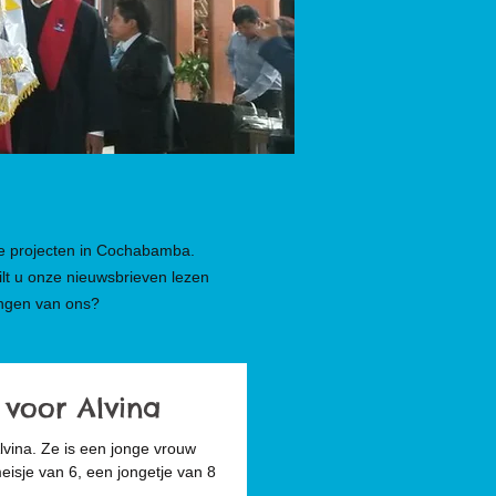
 de projecten in Cochabamba.
ilt u onze nieuwsbrieven lezen
angen van ons?
voor Alvina
Alvina. Ze is een jonge vrouw
eisje van 6, een jongetje van 8