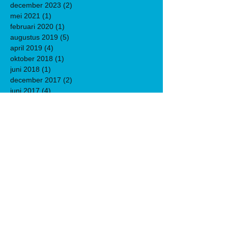
december 2023
(2)
2 posts
mei 2021
(1)
1 post
februari 2020
(1)
1 post
augustus 2019
(5)
5 posts
april 2019
(4)
4 posts
oktober 2018
(1)
1 post
juni 2018
(1)
1 post
december 2017
(2)
2 posts
juni 2017
(4)
4 posts
december 2016
(1)
1 post
november 2016
(1)
1 post
oktober 2016
(3)
3 posts
september 2016
(1)
1 post
juni 2016
(3)
3 posts
april 2016
(1)
1 post
maart 2016
(1)
1 post
februari 2016
(1)
1 post
december 2015
(2)
2 posts
november 2015
(1)
1 post
september 2015
(3)
3 posts
augustus 2015
(1)
1 post