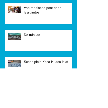
Van medische post naar
lesruimtes
De tuinkas
Schoolplein Kasa Huasa is af
Geboden hulp bij bijzondere
gevallen