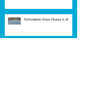
Schoolplein Kasa Huasa is af
Geboden hulp bij bijzondere
gevallen
6e Editie Fietstocht Monschau-St.
Odiliënberg groot succes!